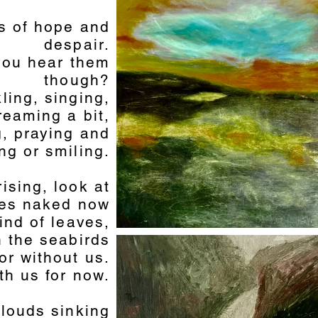
es of hope and
despair.
you hear them
though?
ling, singing,
reaming a bit,
g, praying and
ng or smiling.
rising, look at
hes naked now
ind of leaves,
th the seabirds
or without us.
th us for now.
louds sinking