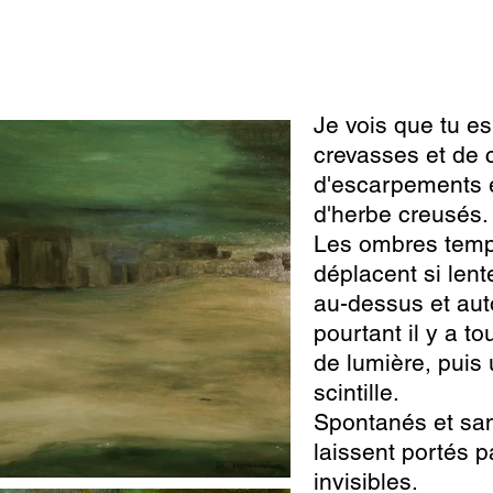
Je vois que tu e
crevasses et de c
d'escarpements 
d'herbe creusés.
Les ombres temps
déplacent si len
au-dessus et auto
pourtant il y a t
de lumière, puis 
scintille.
Spontanés et san
laissent portés p
invisibles.