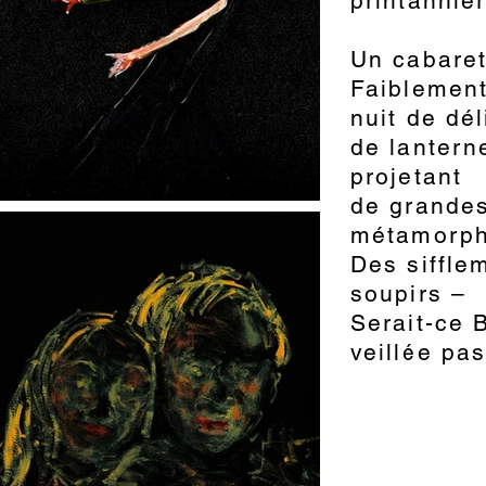
printannièr
Un cabaret
Faiblement
nuit de dé
de lanter
projetant
de grande
métamorph
Des siffle
soupirs –
Serait-ce B
veillée pas