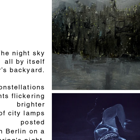
he night sky
all by itself
r’s backyard.
onstellations
hts flickering
brighter
of city lamps
posted
 Berlin on a