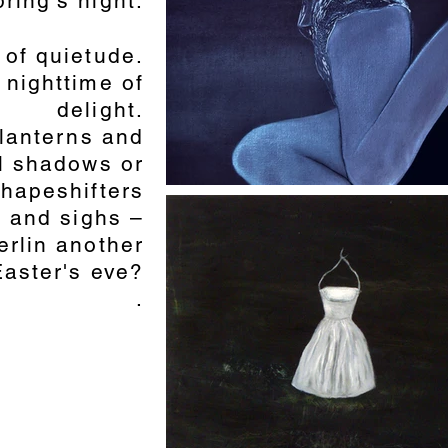
ring's night.
 of quietude.
a nighttime of
delight.
lanterns and
ll shadows or
hapeshifters
 and sighs –
Berlin another
Easter's eve?
.