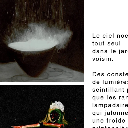
Le ciel no
tout seul
dans le ja
voisin.
Des conste
de lumière
scintillant 
que les ra
lampadaire
qui jalonne
une froide 