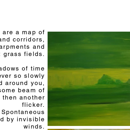
u are a map of
and corridors,
arpments and
 grass fields.
adows of time
ver so slowly
d around you,
some beam of
d then another
flicker.
Spontaneous
d by invisible
winds.