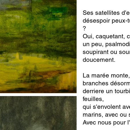
Ses satellites d'
désespoir peux-t
?
Oui, caquetant, c
un peu, psalmodia
soupirant ou sou
doucement.
La marée monte,
branches désorm
derriere un tourb
feuilles,
qui s'envolent av
marins, avec ou 
Avec nous pour l'