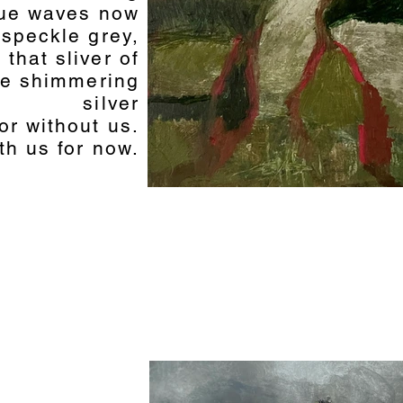
lue waves now
speckle grey,
 that sliver of
ne shimmering
silver
or without us.
th us for now.